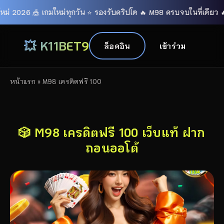
ใหม่ 2026 🎪 เกมใหม่ทุกวัน ⭐ รองรับคริปโต 🔥 M98 ครบจบในที่เดียว 
💥 K11BET9
ล็อคอิน
เข้าร่วม
หน้าแรก
» M98 เครดิตฟรี 100
🎲 M98 เครดิตฟรี 100 เว็บแท้ ฝาก
ถอนออโต้