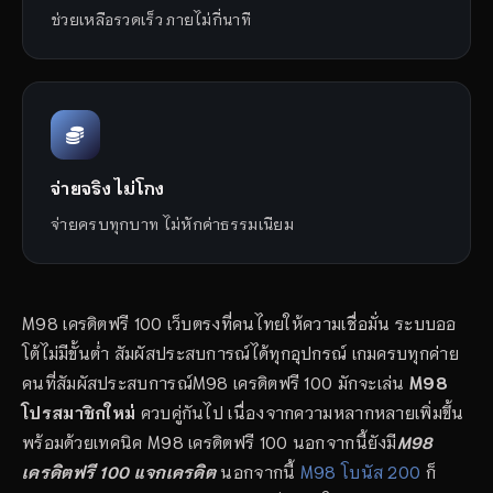
ช่วยเหลือรวดเร็ว ภายไม่กี่นาที
จ่ายจริง ไม่โกง
จ่ายครบทุกบาท ไม่หักค่าธรรมเนียม
M98 เครดิตฟรี 100 เว็บตรงที่คนไทยให้ความเชื่อมั่น ระบบออ
โต้ไม่มีขั้นต่ำ สัมผัสประสบการณ์ได้ทุกอุปกรณ์ เกมครบทุกค่าย
คนที่สัมผัสประสบการณ์M98 เครดิตฟรี 100 มักจะเล่น
M98
โปรสมาชิกใหม่
ควบคู่กันไป เนื่องจากความหลากหลายเพิ่มขึ้น
พร้อมด้วยเทคนิค M98 เครดิตฟรี 100 นอกจากนี้ยังมี
M98
เครดิตฟรี 100 แจกเครดิต
นอกจากนี้
M98 โบนัส 200
ก็