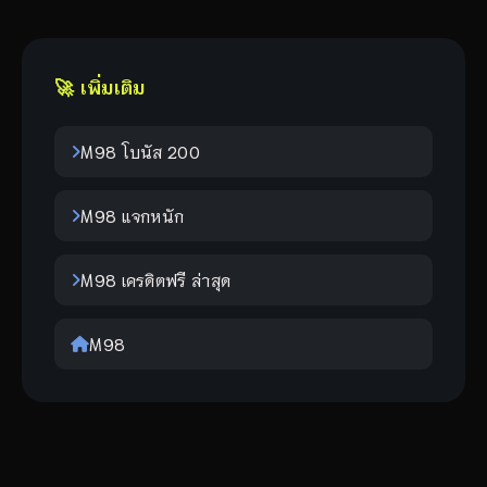
🚀 เพิ่มเติม
M98 โบนัส 200
M98 แจกหนัก
M98 เครดิตฟรี ล่าสุด
M98